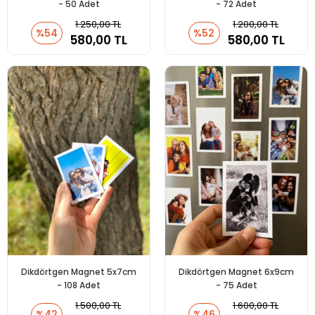
- 50 Adet
- 72 Adet
1.250,00 TL
1.200,00 TL
%54
%52
580,00 TL
580,00 TL
Dikdörtgen Magnet 5x7cm
Dikdörtgen Magnet 6x9cm
- 108 Adet
- 75 Adet
1.500,00 TL
1.600,00 TL
%42
%46