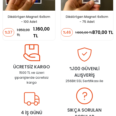
Dikdörtgen Magnet 6x9cm
Dikdörtgen Magnet 6x9cm
- 100 Adet
- 75 Adet
1.160,00
1.850,00
870,00 TL
%37
%46
1.600,00 TL
TL
TL
ÜCRETSİZ KARGO
%100 GÜVENLİ
1500 TL ve üzeri
ALIŞVERİŞ
şiparişlerde ücretsiz
256Bit SSL Sertifikası ile
kargo
SIKÇA SORULAN
4 İŞ GÜNÜ