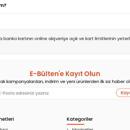
im?
banka kartının online alışverişe açık ve kart limitlerinin yeterli
E-Bülten'e Kayıt Olun
rak kampanyalardan, indirim ve yeni ürünlerden ilk siz haber olab
Kay
metleri
Kategoriler
kezi
Magnetler