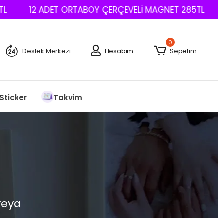
12 ADET ORTABOY ÇERÇEVELİ MAGNET 285TL
0
Destek Merkezi
Hesabım
Sepetim
Sticker
Takvim
veya