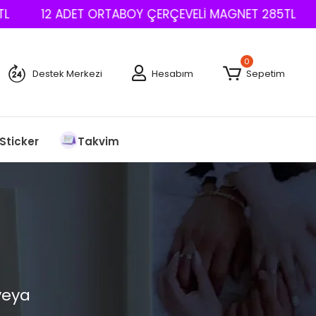
12 ADET ORTABOY ÇERÇEVELİ MAGNET 285TL
0
Destek Merkezi
Hesabım
Sepetim
Sticker
Takvim
veya